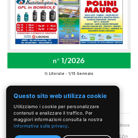
1/2026
n°
Il Litorale - 1/15 Gennaio
Questo sito web utilizza cookie
Utilizziamo i cookie per personalizzare
contenuti e analizzare il traffico. Per
maggiori informazioni consulta la nostra
©Il Pontino
- Reg, Trib. Roma n.399/86 - Angelo Capriotti Editore
Informativa sulla privacy
.
s.r.l. - P.I. 01955091002 -
Privacy Policy
Dir. resp Angelo Capriotti - Redazione: Via Pordenone,17 POMEZIA