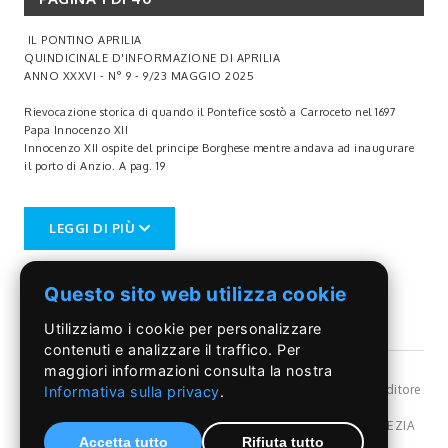
IL PONTINO APRILIA
QUINDICINALE D'INFORMAZIONE DI APRILIA
ANNO XXXVI - N° 9 - 9/23 MAGGIO 2025
Rievocazione storica di quando il Pontefice sostò a Carroceto nel 1697
Papa Innocenzo XII
Innocenzo XII ospite del principe Borghese mentre andava ad inaugurare
il porto di Anzio. A pag. 19
Traguardo importante per l’artista apriliano
LEGGI DI PIÙ
Gli 80 di Cottiga
Numerosa la sua presenza artistica nella città di Aprilia. A pag. 16
Questo sito web utilizza cookie
Utilizziamo i cookie per personalizzare
contenuti e analizzare il traffico. Per
maggiori informazioni consulta la nostra
©Il Pontino
- Reg, Trib. Roma n.399/86 - Angelo Capriotti Editore
Informativa sulla privacy
.
s.r.l. - P.I. 01955091002 -
Privacy Policy
Dir. resp Angelo Capriotti - Redazione: Via Pordenone,17 POMEZIA
Accetta tutto
Rifiuta tutto
(Rm) Italy - Tel.069107107 - 328.6838080 - e-mail: