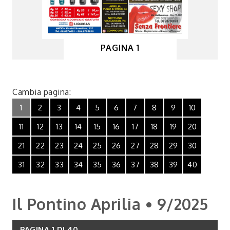
PAGINA 1
Cambia pagina:
1
2
3
4
5
6
7
8
9
10
11
12
13
14
15
16
17
18
19
20
21
22
23
24
25
26
27
28
29
30
31
32
33
34
35
36
37
38
39
40
Il Pontino Aprilia • 9/2025
PAGINA 1 DI 40