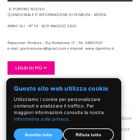
IL PONTINO NUOVO
QUINDICINALE D’INFORMAZIONE DI POMEZIA - ARDEA
ANNO XLI - N° 10 - 16/31 MAGGIO 2026
Redazione: Pomezia - Via Pordenone, 17 - Tel. 069107107
e-mail: pontinonuovo@gmail.com • internet: www.ilpontino.it
STAMPATO IN 12.000 COPIE
LEGGI DI PIÙ
Presentato il ricorso al presidente della Repubblica Sergio Mattarella
Contro il termovalorizzatore
Questo sito web utilizza cookie
L’iniziativa è stata promossa dal senatore Silvestroni di Fratelli d’Italia per
una procedura ritenuta poco chiara. A pag. 3
Utilizziamo i cookie per personalizzare
Tra il Club Pomezia Lavinium e il Club Putignano
contenuti e analizzare il traffico. Per
Gemellaggio Rotary
maggiori informazioni consulta la nostra
Da sx: Maria Donghia di Putignano e Giuseppe Giannini di Pomezia. A
©Il Pontino
- Reg, Trib. Roma n.399/86 - Angelo Capriotti Editore
Informativa sulla privacy
.
pag. 6
s.r.l. - P.I. 01955091002 -
Privacy Policy
Dir. resp Angelo Capriotti - Redazione: Via Pordenone,17 POMEZIA
Accetta tutto
Rifiuta tutto
(Rm) Italy - Tel.069107107 - 328.6838080 - e-mail: