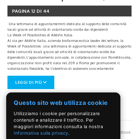
PAGINA 12 DI 44
Una settimana di appuntamemnti dedicata al supporto delle comunità
locali grazie ad attività di volontariato svolte dai dipendenti
La Week of Possibilities di AbbVie Italia
Al via per AbbVie Italia, azienda biofarmaceutica leader del settore, la
Week of Possibilities: una settimana di appuntamenti dedicata al supporto
delle comunità locali grazie ad attività di volontariato svolte dai
dipendenti.L’appuntamento annuale, in collaborazione con RomAltruista,
organizzazione non-profit nata nel 2011 a Roma per promuovere il
volontariato flessibile, ha l’obiettivo di sostenere concretamente
lecomunità dove AbbVie Italia opera, rispettivamente attraverso lo
stabilimento produttivo di Campoverde di Aprilia e la sede commerciale di
LEGGI DI PIÙ
Roma, grazie a progetti capaci di rispondere alle principali esigenze delle
realtà locali. Le iniziative infatti si avvalgono anche della partnership
con organizzazioni non-profit operanti nelle comunità servite. Più nel
Questo sito web utilizza cookie
dettaglio, il programma delle attività prevederà principalmente azioni di
miglioramento degli spazi e momenti di condivisione nelle seguenti realtà:
Utilizziamo i cookie per personalizzare
Comunità Il Profeta (Rocca di Papa), dove grazie all’impegno
dell’associazione Terra d’Orto vengono accolti adolescenti, stranieri e non,
contenuti e analizzare il traffico. Per
provenienti da contesti e situazioni familiari difficili, al fine di favorirne
maggiori informazioni consulta la nostra
l’integrazione, aiutandoli in percorsi di autonomia e inserimento sociale,
©Il Pontino
- Reg, Trib. Roma n.399/86 - Angelo Capriotti Editore
Informativa sulla privacy
.
scolastico e lavorativo. Centro Anziani Montarelli (Aprilia): struttura
s.r.l. - P.I. 01955091002 -
Privacy Policy