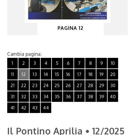
PAGINA 12
Cambia pagina:
1
2
3
4
5
6
7
8
9
10
11
12
13
14
15
16
17
18
19
20
21
22
23
24
25
26
27
28
29
30
31
32
33
34
35
36
37
38
39
40
41
42
43
44
Il Pontino Aprilia • 12/2025