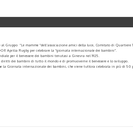
e al Gruppo “Le mamme “dell’associazione amici della luce, Comitato di Quartiere T
OP, Aprilia Rugby per celebrare la “giornata internazionale dei bambini”.
iale per il benessere dei bambini tenutasi a Ginevra nel 1925.
i diritti dei bambini di tutto il mondo e di promuoverne il benessere e lo sviluppo.
e la Giornata internazionale dei bambini, che viene tuttora celebrata in più di 50 p
iugno
tornelli romani, si chiude l’edizione di giugno del mercatino, iniziato stamattina c
orto
me al mercatino, come la sfilata di abiti etnici a marzo, gli omaggi di cioccolata 
o per tutti i gusti, per animare il centro storico. Una serie di eventi che hanno tras
erali dei giovedì di shopping days portando espositori di oggetti usati e vintage, mu
, a dimostrazione di quanto sia viva la comunità apriliana.
 questo percorso di creazione eventi e rilancio del centro storico apriliano