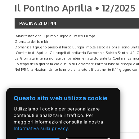
Il Pontino Aprilia • 12/2025
PAGINA 21 DI 44
Manifestazione il primo giugno al Parco Europa
Giornata dei bambini
Domenica 1 giugno presso il Parco Europa molte associazioni si sono unit
Comitato di Aprilia, Gli angeli di pediatria Parrocchia Spirito Santo UPLO
La Giornata internazionale dei bambini è nata durante la Conferenza mond
Lo scopo della giornata era quello di richiamare l’attenzione ai bisogni e a
Nel 1954, le Nazioni Unite hanno dichiarato ufficialmente il 1° giugno com
La cantante Anna Bello ha incantato il pubblico nell’ultima edizione di g
Stornelli romani al mercatino
LEGGI DI PIÙ
Questo sito web utilizza cookie
Con la splendida voce di Anna Bello che ha incantato il pubblico con gli s
Ringraziamo la Aprilia Multiservizi e la Polizia Locale per il prezioso supp
Utilizziamo i cookie per personalizzare
Questo evento chiude una rassegna di eventi che abbiamo organizzato insie
Eventi che dimostrano quanto il mercatino sia diventato un evento di richiam
contenuti e analizzare il traffico. Per
famiglie insieme ad eventi sia mattina che pomeriggio.
maggiori informazioni consulta la nostra
Il nostro impegno nell’animare il centro storico continuerà nei mercatini s
Informativa sulla privacy
.
sempre, come forma di attrazione anche per cittadini dei Comuni limitrofi
Siamo a disposizione delle Commissarie a guida della città per proseguire in