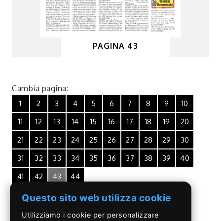
PAGINA 43
Cambia pagina:
1
2
3
4
5
6
7
8
9
10
11
12
13
14
15
16
17
18
19
20
21
22
23
24
25
26
27
28
29
30
31
32
33
34
35
36
37
38
39
40
41
42
43
44
Questo sito web utilizza cookie
Utilizziamo i cookie per personalizzare