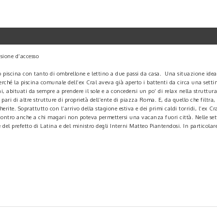
ssione d’accesso
do piscina con tanto di ombrellone e lettino a due passi da casa. Una situazione ide
perché la piscina comunale dell’ex Cral aveva già aperto i battenti da circa una set
, abituati da sempre a prendere il sole e a concedersi un po’ di relax nella struttur
pari di altre strutture di proprietà dell’ente di piazza Roma. E, da quello che filtra
rite. Soprattutto con l’arrivo della stagione estiva e dei primi caldi torridi, l’ex C
contro anche a chi magari non poteva permettersi una vacanza fuori città. Nelle sett
del prefetto di Latina e del ministro degli Interni Matteo Piantendosi. In particolare
no ispettivo – si legge nelle carte prodotte dalle forze dell’ordine – risulta che il 
o in assenza delle prescritte autorizzazioni amministrative e sanitarie. Tale situazi
.
 di funzionari dell’amministrazione comunale secondo i quali sarebbero arrivate indic
 “esso diventava nel fine settimana un vero e proprio ristorante, con tanto di r