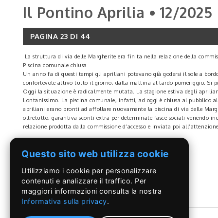
Il Pontino Aprilia • 12/2025
PAGINA 23 DI 44
La struttura di via delle Margherite era finita nella relazione della commi
Piscina comunale chiusa
Un anno fa di questi tempi gli apriliani potevano già godersi il sole a bor
confortevole attivo tutto il giorno, dalla mattina al tardo pomeriggio. Si 
Oggi la situazione è radicalmente mutata. La stagione estiva degli apriliani
Lontanissimo. La piscina comunale, infatti, ad oggi è chiusa al pubblico al 
apriliani erano pronti ad affollare nuovamente la piscina di via delle Marghe
oltretutto, garantiva sconti extra per determinate fasce sociali venendo in
relazione prodotta dalla commissione d’accesso e inviata poi all’attenzione 
chiosco bar in mano ad un capo clan.
“Da verifiche in loco della guardia di finanza e dagli accertamenti dell’orga
LEGGI DI PIÙ
Questo sito web utilizza cookie
famiglia criminale nonché affine del capo clan del locale sodalizio aprilian
solo nota ma anche avallata dagli organi di vertice dell’amministrazione”
Utilizziamo i cookie per personalizzare
In diverse pagine della relazione infatti vengono riportate le dichiarazioni
per i soggetti che avevano in gestione il chiosco. Secondo la relazione
contenuti e analizzare il traffico. Per
A. Piazzolla
maggiori informazioni consulta la nostra
Informativa sulla privacy
.
E’ di Guadagnuolo il primo ritratto del nuovo Papa
Papa Leone XIV