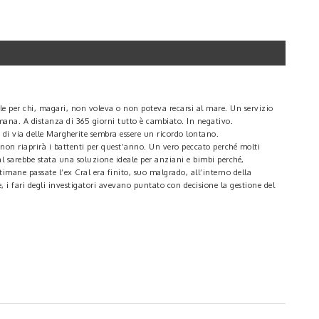
ale per chi, magari, non voleva o non poteva recarsi al mare. Un servizio
timana. A distanza di 365 giorni tutto è cambiato. In negativo.
a di via delle Margherite sembra essere un ricordo lontano.
, non riaprirà i battenti per quest’anno. Un vero peccato perché molti
ral sarebbe stata una soluzione ideale per anziani e bimbi perché,
imane passate l’ex Cral era finito, suo malgrado, all’interno della
, i fari degli investigatori avevano puntato con decisione la gestione del
suddetto punto di ristoro è gestito, di fatto, da un membro di una nota
one di conclamata illegalità, come evidenziato dal prefetto, è risultata non
azioni da parte della politica affinché il servizio restasse attivo sempre
ecensioni su Tripadvisor”.