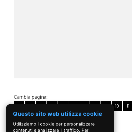
Cambia pagina:
1
2
3
4
5
6
7
8
9
10
11
Questo sito web utilizza cookie
34
35
36
37
38
39
40
Utilizziamo i cookie per personalizzare
contenuti e analizzare il traffico. Per