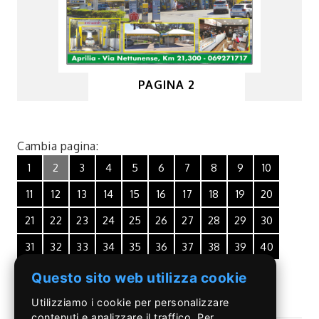
PAGINA 2
Cambia pagina:
1
2
3
4
5
6
7
8
9
10
11
12
13
14
15
16
17
18
19
20
21
22
23
24
25
26
27
28
29
30
31
32
33
34
35
36
37
38
39
40
Questo sito web utilizza cookie
Utilizziamo i cookie per personalizzare
contenuti e analizzare il traffico. Per