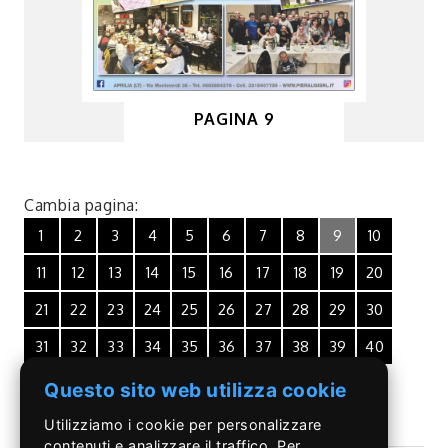
PAGINA 9
Cambia pagina:
1
2
3
4
5
6
7
8
9
10
11
12
13
14
15
16
17
18
19
20
21
22
23
24
25
26
27
28
29
30
31
32
33
34
35
36
37
38
39
40
Questo sito web utilizza cookie
Utilizziamo i cookie per personalizzare
contenuti e analizzare il traffico. Per