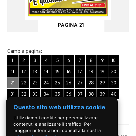
PAGINA 21
Cambia pagina:
1
2
3
4
5
6
7
8
9
10
11
12
13
14
15
16
17
18
19
20
21
22
23
24
25
26
27
28
29
30
31
32
33
34
35
36
37
38
39
40
Questo sito web utilizza cookie
Utilizziamo i cookie per personalizzare
contenuti e analizzare il traffico. Per
maggiori informazioni consulta la nostra