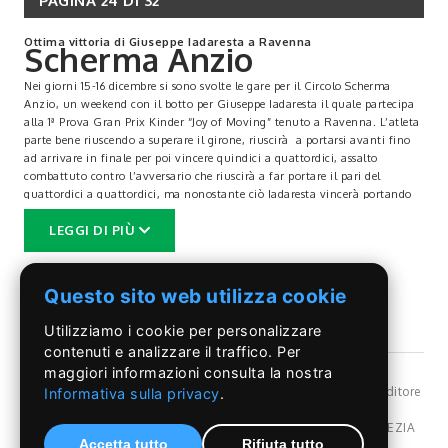
PAGINA 24 DI 32
Ottima vittoria di Giuseppe Iadaresta a Ravenna
Scherma Anzio
Nei giorni 15-16 dicembre si sono svolte le gare per il Circolo Scherma
Anzio, un weekend con il botto per Giuseppe Iadaresta il quale partecipa
alla 1ª Prova Gran Prix Kinder “Joy of Moving” tenuto a Ravenna. L’atleta
parte bene riuscendo a superare il girone, riuscirà a portarsi avanti fino
ad arrivare in finale per poi vincere quindici a quattordici, assalto
combattuto contro l’avversario che riuscirà a far portare il pari del
quattordici a quattordici, ma nonostante ciò Iadaresta vincerà portando
ancora una volta il Circolo Scherma Anzio al podio. Siamo contenti di
LEGGI DI PIÙ
questo risultato che è riuscito ad ottenere, dando tante soddisfazioni alla
sua coach Giorgia Fontana e anche alla società. È il momento di Lorenzo
Boschi che riesce a vincere tre dirette fermandosi poi alla quarta,
guadagnandosi un posto privilegiato tra i primi sedici. Hanno partecipato
Questo sito web utilizza cookie
alla Prova Gran Prix Kinder “joy of Moving” Emma Baroni, Angelo
Bonassisa ed Elettra Colacino. È il turno dei nostri Under10 al “Torneo le
Utilizziamo i cookie per personalizzare
Stelle di Natale”, un ringraziamento speciale a loro per l’impegno che
contenuti e analizzare il traffico. Per
mettono sia in allenamento che in gara, complimenti a Roberto Bezzini e
maggiori informazioni consulta la nostra
Valerio Pace per averli accompagnati e aiutati durante gli assalti.
©Il Pontino
- Reg, Trib. Roma n.399/86 - Angelo Capriotti Editore
Informativa sulla privacy
.
s.r.l. - P.I. 01955091002 -
Privacy Policy
Dir. resp Angelo Capriotti - Redazione: Via Pordenone,17 POMEZIA
Accetta tutto
Rifiuta tutto
(Rm) Italy - Tel.069107107 - 328.6838080 - e-mail: