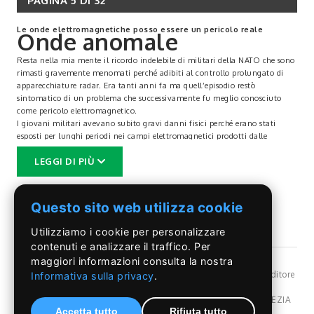
PAGINA 5 DI 32
Le onde elettromagnetiche posso essere un pericolo reale
Onde anomale
Resta nella mia mente il ricordo indelebile di militari della NATO che sono
rimasti gravemente menomati perché adibiti al controllo prolungato di
apparecchiature radar. Era tanti anni fa ma quell’episodio restò
sintomatico di un problema che successivamente fu meglio conosciuto
come pericolo elettromagnetico.
I giovani militari avevano subito gravi danni fisici perché erano stati
esposti per lunghi periodi nei campi elettromagnetici prodotti dalle
apparecchiature radar. Ora la tecnologia ha centuplicato la presenza di
LEGGI DI PIÙ
campi elettromagnetici; se ne generano ovunque, radio, televisioni,
telefoni cellulari, strumenti medicali, forni a micro-onde ed in modo
molto più incisivo quelli generati da elettrodotti, antenne di trasmissione
radio, tv e ripetitori cellulari.
Questo sito web utilizza cookie
L’inquinamento elettromagnetico è il più subdolo delle altre forme di
inquinamento perché non è apprezzabile dai sensi. Un forte campo
Utilizziamo i cookie per personalizzare
elettromagnetico non emana cattivo odore, non fa rumore, non crea
contenuti e analizzare il traffico. Per
disturbo a chi abita nella zona; gli effetti della presenza in un campo
maggiori informazioni consulta la nostra
elettromagnetico può essere apprezzata a lunghissima distanza e spesso
©Il Pontino
- Reg, Trib. Roma n.399/86 - Angelo Capriotti Editore
sono difficilmente posti in relazione certa e provata con la causa.
Informativa sulla privacy
.
s.r.l. - P.I. 01955091002 -
Privacy Policy
La casistica è molto amplia e grande è la soglia di tollerabilità del sistema
Dir. resp Angelo Capriotti - Redazione: Via Pordenone,17 POMEZIA
fisico ma molti aspetti non sono affatto noti espesso il problema non
Accetta tutto
Rifiuta tutto
(Rm) Italy - Tel.069107107 - 328.6838080 - e-mail:
riceve adeguata attenzione proprio perché esso non provoca disagi