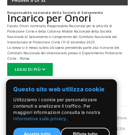
PAGINA 6 DI 32
Responsabile nazionale della Società di Salvamento
Incarico per Onori
Fausto Onori nominato Responsabile Nazionale per le attività di
Protezione Civile e della Colonna Mobile Nazionale della Società
Nazionale di Salvamento e componente del Comitato Nazionale del
Volontariato di Protezione Civile l’11-12 dicembre 2023.
Lo stesso si è messo subito all’opera prendendo parte alla riunione del
Comitato Nazionale del Volontariato presso il Dipartimento Protezione
Civile - Roma.
LEGGI DI PIÙ
Senzatomica
Questo sito web utilizza cookie
La sala consiliare di Villa Corsini Sarsina si è trasformata, il 18 dicembre
2023, in un vero e proprio laboratorio di Fisica, con la lezione “Dalla
Utilizziamo i cookie per personalizzare
nascita dell’atomo alla fissione nucleare”, tenuta dall’associazione “Le
contenuti e analizzare il traffico. Per
Muse di Archimede”, convenzionata con l’Università di Tor Vergata.
maggiori informazioni consulta la nostra
Giovanissimi docenti hanno coinvolto gli studenti con interessanti
©Il Pontino
- Reg, Trib. Roma n.399/86 - Angelo Capriotti Editore
Informativa sulla privacy
.
esperimenti, utilizzando un linguaggio immediato e divertente, che ha
s.r.l. - P.I. 01955091002 -
Privacy Policy
reso facilmente fruibili concetti dalla natura estremamente complessa.
Dir. resp Angelo Capriotti - Redazione: Via Pordenone,17 POMEZIA
L’iniziativa, di alto valore culturale, è incardinata nel progetto
Accetta tutto
Rifiuta tutto
(Rm) Italy - Tel.069107107 - 328.6838080 - e-mail: