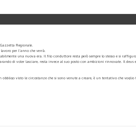
i Gazzetta Regionale.
l lavoro per l’anno che verrà.
ilmente una nuova era. Il filo conduttore resta però sempre lo stesso e si raffigura
arando di voler lasciare, resta invece al suo posto con ambizioni rinnovate. Il deus 
 obbligo visto le circostanze che si sono venute a creare, è un tentativo che voglio 
llo economico che tecnico, basti guardare i risultati a livello nazionale per capirlo,
o la propria squadra, il Nuova Florida Calcio, che milita nella quarta serie italian
enditori locali, un menefreghismo allo stato puro, un senso di appartenenza inesis
re il paese intero e vediamo cosa succede, ecco perché si è deciso di cambiare nome
dere si faranno le giuste valutazioni che non sono poche, dallo svolgimento solo del 
 la Regione Lazio?
e dico una società che ha a disposizione uno stadio che può permettergli di disputa
hanno la maggior parte di loro la partecipazione di imprenditori locali che sono appa