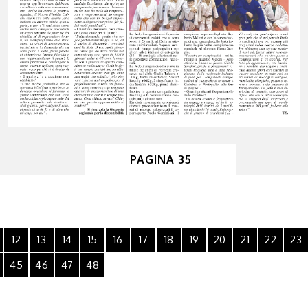
PAGINA 35
12
13
14
15
16
17
18
19
20
21
22
23
45
46
47
48