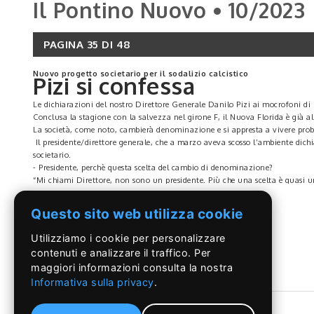
Il Pontino Nuovo • 10/2023
PAGINA 35 DI 48
Nuovo progetto societario per il sodalizio calcistico
Pizi si confessa
Le dichiarazioni del nostro Direttore Generale Danilo Pizi ai mocrofoni d
Conclusa la stagione con la salvezza nel girone F, il Nuova Florida è già a
La società, come noto, cambierà denominazione e si appresta a vivere probab
Il presidente/direttore generale, che a marzo aveva scosso l’ambiente dichi
societario.
- Presidente, perchè questa scelta del cambio di denominazione?
“Mi chiami Direttore, non sono un presidente. Più che una scelta è quasi un
calcio importante. Il calcio sta attraversando un momento delicato sia a live
LEGGI DI PIÙ
funzionano dal basso i risultati in alto non arriveranno mai. Ardea ha avut
Questo sito web utilizza cookie
categorie precedenti un avvicinamento da parte né dei cittadini né di impr
Nuova Florida e non rappresentiamo il paese? E allora proviamo a coinvolge
Utilizziamo i cookie per personalizzare
- E qualora la situazione non cambiasse?
contenuti e analizzare il traffico. Per
“Cosa molto probabile ma la speranza è l’ultima a morire, e se dovesse acca
maggiori informazioni consulta la nostra
di serie D e di altre che mi tengo per me”.
- Possiamo dire che non è solo un problema che ha Ardea ma bensì di tutta
Informativa sulla privacy
.
“Certo e condivido pienamente, a prescindere che nel Lazio non esiste una 
differenza però che almeno le gradinate esistenti si riempiono e perlomeno 