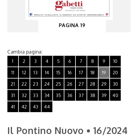
PAGINA 19
Cambia pagina:
1
2
3
4
5
6
7
8
9
10
11
12
13
14
15
16
17
18
19
20
21
22
23
24
25
26
27
28
29
30
31
32
33
34
35
36
37
38
39
40
41
42
43
44
Il Pontino Nuovo • 16/2024