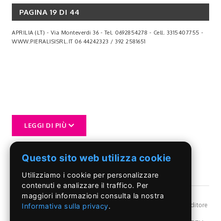
PAGINA 19 DI 44
APRILIA (LT) - Via Monteverdi 36 - Tel. 0692854278 - Cell. 3315407755 -
WWW.PIERALISISRL.IT 06 44242323 / 392 2581651
LEGGI DI PIÙ
Questo sito web utilizza cookie
Utilizziamo i cookie per personalizzare
contenuti e analizzare il traffico. Per
maggiori informazioni consulta la nostra
©Il Pontino
- Reg, Trib. Roma n.399/86 - Angelo Capriotti Editore
Informativa sulla privacy
.
s.r.l. - P.I. 01955091002 -
Privacy Policy