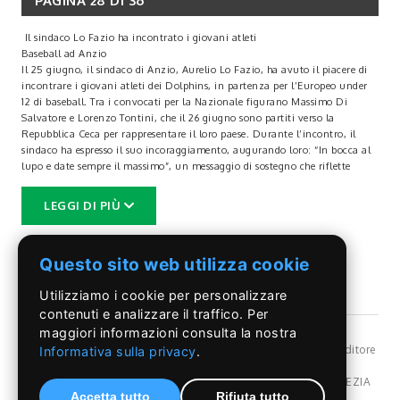
PAGINA 28 DI 36
Il sindaco Lo Fazio ha incontrato i giovani atleti
Baseball ad Anzio
Il 25 giugno, il sindaco di Anzio, Aurelio Lo Fazio, ha avuto il piacere di
incontrare i giovani atleti dei Dolphins, in partenza per l’Europeo under
12 di baseball. Tra i convocati per la Nazionale figurano Massimo Di
Salvatore e Lorenzo Tontini, che il 26 giugno sono partiti verso la
Repubblica Ceca per rappresentare il loro paese. Durante l’incontro, il
sindaco ha espresso il suo incoraggiamento, augurando loro: “In bocca al
lupo e date sempre il massimo”, un messaggio di sostegno che riflette
l’importanza della perseveranza e della passione nello sport.
Il giorno precedente, il 24 giugno, un altro giovane talento di Anzio,
LEGGI DI PIÙ
Filippo Sabatini, ha fatto visita al sindaco. Il ragazzo, un promettente
lanciatore, ha donato a Lo Fazio una pallina ufficiale della Major League
Baseball, un gesto che simboleggia il suo legame con lo sport e la città.
Questo sito web utilizza cookie
Dopo aver affrontato con successo gli esami di maturità, Filippo si
prepara a partire per Santo Domingo, dove avrà l’opportunità di giocare
Utilizziamo i cookie per personalizzare
nell’organizzazione dei Philadelphia Phillies. Anche in questo caso, il
sindaco non ha mancato di incoraggiarlo, esprimendo il desiderio che
contenuti e analizzare il traffico. Per
possa “portare alto il nome della nostra città”.
maggiori informazioni consulta la nostra
Questi eventi non solo celebrano il talento dei giovani atleti, ma
©Il Pontino
- Reg, Trib. Roma n.399/86 - Angelo Capriotti Editore
Informativa sulla privacy
.
testimoniano anche l’impegno della comunità nel supportare le nuove
s.r.l. - P.I. 01955091002 -
Privacy Policy
generazioni. La dedizione e la passione dimostrate da questi ragazzi
Dir. resp Angelo Capriotti - Redazione: Via Pordenone,17 POMEZIA
rappresentano un esempio da seguire e sono un segnale di speranza per il
Accetta tutto
Rifiuta tutto
(Rm) Italy - Tel.069107107 - 328.6838080 - e-mail: