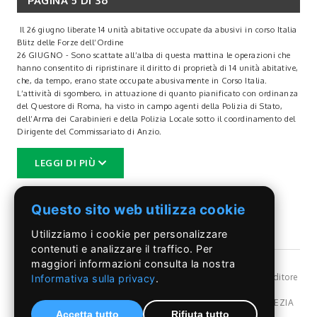
PAGINA 5 DI 36
Il 26 giugno liberate 14 unità abitative occupate da abusivi in corso Italia
Blitz delle Forze dell’Ordine
26 GIUGNO - Sono scattate all’alba di questa mattina le operazioni che
hanno consentito di ripristinare il diritto di proprietà di 14 unità abitative,
che, da tempo, erano state occupate abusivamente in Corso Italia.
L’attività di sgombero, in attuazione di quanto pianificato con ordinanza
del Questore di Roma, ha visto in campo agenti della Polizia di Stato,
dell’Arma dei Carabinieri e della Polizia Locale sotto il coordinamento del
Dirigente del Commissariato di Anzio.
L’esecuzione di un decreto di sequestro preventivo emesso dall’Autorità
Giudiziaria per il recupero di spazi ed immobili sottratti alla proprietà
LEGGI DI PIÙ
privata da occupanti senza titolo e, al contempo, per ripristinare
condizioni di decoro e legalità in un’area fortemente degradata è stato
l’input delle operazioni odierne, anche all’esito delle valutazioni adottate
Questo sito web utilizza cookie
in sede di Comitato provinciale per l’ordine e la sicurezza pubblica,
presieduto dal Prefetto di Roma.
Utilizziamo i cookie per personalizzare
I 14 appartamenti liberati sono stati sottoposti a sigillo e messi in
sicurezza per il riaffido ai legittimi proprietari. Dei 15 soggetti trovati
contenuti e analizzare il traffico. Per
all’interno delle singole unità abitative tre sono stati denunciati e sono in
maggiori informazioni consulta la nostra
corso interlocuzioni sul posto con i Servizi Sociali per la valutazione di
©Il Pontino
- Reg, Trib. Roma n.399/86 - Angelo Capriotti Editore
Informativa sulla privacy
.
soluzioni alloggiative alternative.
s.r.l. - P.I. 01955091002 -
Privacy Policy
Durante le operazioni non si sono registrate criticità sotto il profilo
Dir. resp Angelo Capriotti - Redazione: Via Pordenone,17 POMEZIA
dell’ordine e della sicurezza pubblica. Per una sola unità immobiliare è
Accetta tutto
Rifiuta tutto
(Rm) Italy - Tel.069107107 - 328.6838080 - e-mail: